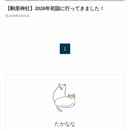
【駒形神社】2026年初詣に行ってきました！
2026年4月21日
1
たかなな